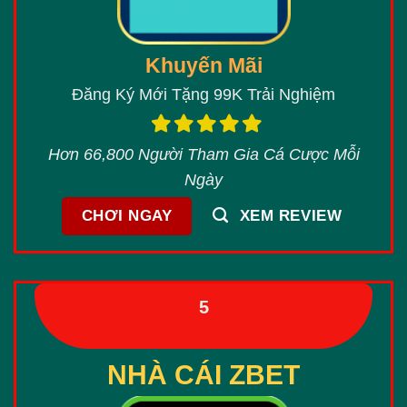
Khuyến Mãi
Đăng Ký Mới Tặng 99K Trải Nghiệm
Hơn 66,800 Người Tham Gia Cá Cược Mỗi
Ngày
CHƠI NGAY
XEM REVIEW
5
NHÀ CÁI ZBET