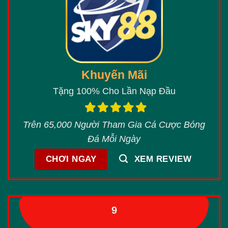
Khuyến Mãi
Tặng 100% Cho Lần Nạp Đầu
Trên 65,000 Người Tham Gia Cá Cược Bóng
Đá Mỗi Ngày
CHƠI NGAY
XEM REVIEW
9