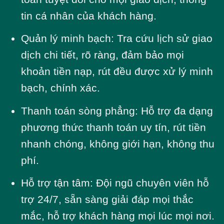
tin cá nhân của khách hàng.
Quản lý minh bạch: Tra cứu lịch sử giao
dịch chi tiết, rõ ràng, đảm bảo mọi
khoản tiền nạp, rút đều được xử lý minh
bạch, chính xác.
Thanh toán sòng phẳng: Hỗ trợ đa dạng
phương thức thanh toán uy tín, rút tiền
nhanh chóng, không giới hạn, không thu
phí.
Hỗ trợ tận tâm: Đội ngũ chuyên viên hỗ
trợ 24/7, sẵn sàng giải đáp mọi thắc
mắc, hỗ trợ khách hàng mọi lúc mọi nơi.