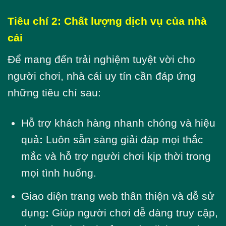
Tiêu chí 2: Chất lượng dịch vụ của nhà
cái
Để mang đến trải nghiệm tuyệt vời cho
người chơi, nhà cái uy tín cần đáp ứng
những tiêu chí sau:
Hỗ trợ khách hàng nhanh chóng và hiệu
quả
:
Luôn sẵn sàng giải đáp mọi thắc
mắc và hỗ trợ người chơi kịp thời trong
mọi tình huống.
Giao diện trang web thân thiện và dễ sử
dụng
:
Giúp người chơi dễ dàng truy cập,