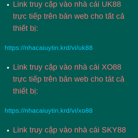
Link truy cập vào nhà cái UK88
trực tiếp trên bản web cho tất cả
thiết bị:
https://nhacaiuytin.krd/vi/uk88
Link truy cập vào nhà cái XO88
trực tiếp trên bản web cho tát cả
thiết bị:
https://nhacaiuytin.krd/vi/xo88
Link truy cập vào nhà cái SKY88