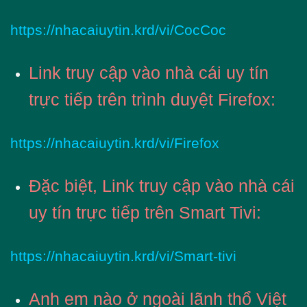
https://nhacaiuytin.krd/vi/CocCoc
Link truy cập vào nhà cái uy tín
trực tiếp trên trình duyệt Firefox:
https://nhacaiuytin.krd/vi/Firefox
Đặc biệt, Link truy cập vào nhà cái
uy tín trực tiếp trên Smart Tivi:
https://nhacaiuytin.krd/vi/Smart-tivi
Anh em nào ở ngoài lãnh thổ Việt