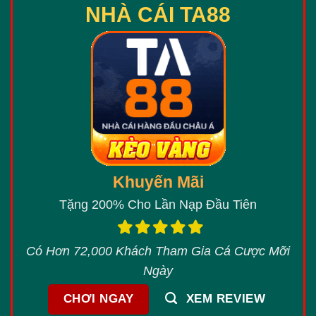
NHÀ CÁI TA88
Khuyến Mãi
Tặng 200% Cho Lần Nạp Đầu Tiên
Có Hơn 72,000 Khách Tham Gia Cá Cược Mỡi
Ngày
CHƠI NGAY
XEM REVIEW