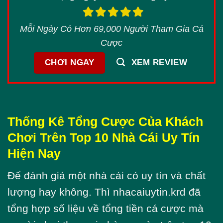
Mỗi Ngày Có Hơn 69,000 Người Tham Gia Cá
Cược
CHƠI NGAY
XEM REVIEW
Thống Kê Tổng Cược Của Khách
Chơi Trên Top 10 Nhà Cái Uy Tín
Hiện Nay
Để đánh giá một nhà cái có uy tín và chất
lượng hay không. Thì nhacaiuytin.krd đã
tổng hợp số liệu về tổng tiền cá cược mà