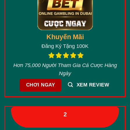
Khuyến Mãi
Đăng Ký Tặng 100K
Hơn 75,000 Người Tham Gia Cá Cược Hàng
Ngày
CHƠI NGAY
XEM REVIEW
2