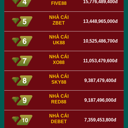
15,776,489,400
FIVE88
NHÀ CÁI
13,448,965,000
ZBET
NHÀ CÁI
10,525,486,700
UK88
NHÀ CÁI
11,053,479,600
XO88
NHÀ CÁI
9,387,479,400
SKY88
NHÀ CÁI
9,187,496,000
RED88
NHÀ CÁI
7,359,453,800
DEBET