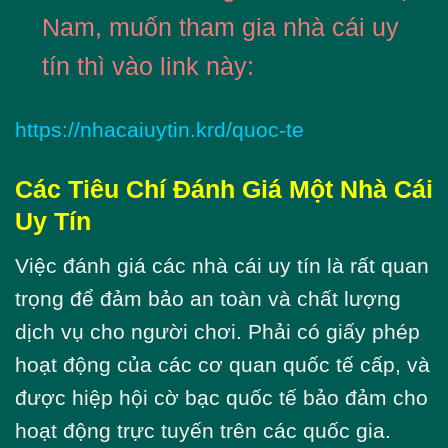
Nam, muốn tham gia nhà cái uy
tín thì vào link này:
https://nhacaiuytin.krd/quoc-te
Các Tiêu Chí Đánh Giá Một Nhà Cái
Uy Tín
Việc đánh giá các nhà cái uy tín là rất quan
trọng để đảm bảo an toàn và chất lượng
dịch vụ cho người chơi. Phải có giấy phép
hoạt động của các cơ quan quốc tế cấp, và
được hiệp hội cờ bạc quốc tế bảo đảm cho
hoạt động trực tuyến trên các quốc gia.