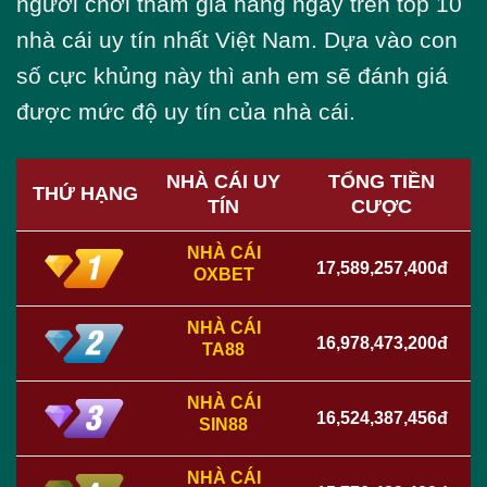
người chơi tham gia hàng ngày trên top 10
nhà cái uy tín nhất Việt Nam. Dựa vào con
số cực khủng này thì anh em sẽ đánh giá
được mức độ uy tín của nhà cái.
NHÀ CÁI UY
TỔNG TIỀN
THỨ HẠNG
TÍN
CƯỢC
NHÀ CÁI
17,589,257,400
OXBET
NHÀ CÁI
16,978,473,200
TA88
NHÀ CÁI
16,524,387,456
SIN88
NHÀ CÁI