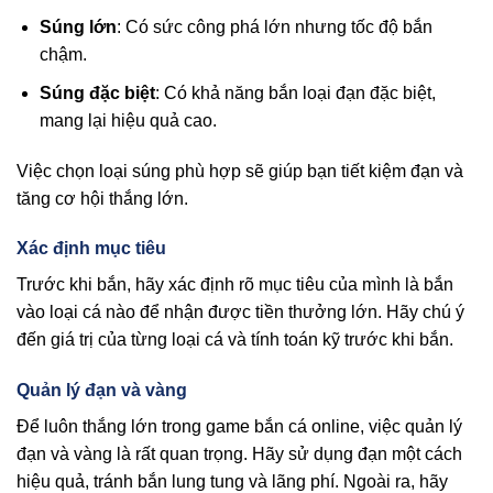
Súng lớn
: Có sức công phá lớn nhưng tốc độ bắn
chậm.
Súng đặc biệt
: Có khả năng bắn loại đạn đặc biệt,
mang lại hiệu quả cao.
Việc chọn loại súng phù hợp sẽ giúp bạn tiết kiệm đạn và
tăng cơ hội thắng lớn.
Xác định mục tiêu
Trước khi bắn, hãy xác định rõ mục tiêu của mình là bắn
vào loại cá nào để nhận được tiền thưởng lớn. Hãy chú ý
đến giá trị của từng loại cá và tính toán kỹ trước khi bắn.
Quản lý đạn và vàng
Để luôn thắng lớn trong game bắn cá online, việc quản lý
đạn và vàng là rất quan trọng. Hãy sử dụng đạn một cách
hiệu quả, tránh bắn lung tung và lãng phí. Ngoài ra, hãy