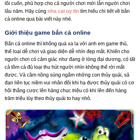
lôi cuốn, phù hợp cho cả người chơi mới lẫn người chơi
lâu năm. Hãy cùng
nha cai uy tin
tìm hiểu chi tiết về bắn
cá online qua bài viết này nhé.
Giới thiệu game bắn cá online
Bắn cá online thì không quá xa lạ với anh em game thủ,
thể loại dễ chơi và giao diện dễ nhìn đẹp mắt. Khiến cho
người chơi có cảm giác như đang ở lòng đại dương, có tất
cả tôm cá đủ loại thu hút người nhìn không thể rời mắt
được. Và cầm nồng súng ngắm những con thủy quái, sả
đạn liên tục niềm vui nhân đôi khi hạ được thủy quái có cơ
hội thắng cược lên hàng chục triệu có khi lên đến hàng
trăm triệu tùy theo thủy quái to hay nhỏ.