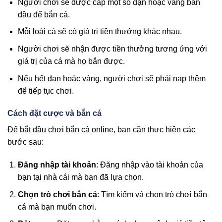
Người chơi sẽ được cấp một số đạn hoặc vàng ban
đầu để bắn cá.
Mỗi loài cá sẽ có giá trị tiền thưởng khác nhau.
Người chơi sẽ nhận được tiền thưởng tương ứng với
giá trị của cá mà họ bắn được.
Nếu hết đạn hoặc vàng, người chơi sẽ phải nạp thêm
để tiếp tục chơi.
Cách đặt cược và bắn cá
Để bắt đầu chơi bắn cá online, bạn cần thực hiện các
bước sau:
Đăng nhập tài khoản
: Đăng nhập vào tài khoản của
bạn tại nhà cái mà bạn đã lựa chọn.
Chọn trò chơi bắn cá
: Tìm kiếm và chọn trò chơi bắn
cá mà bạn muốn chơi.