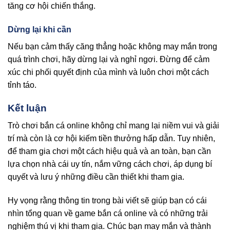
tăng cơ hội chiến thắng.
Dừng lại khi cần
Nếu bạn cảm thấy căng thẳng hoặc không may mắn trong
quá trình chơi, hãy dừng lại và nghỉ ngơi. Đừng để cảm
xúc chi phối quyết định của mình và luôn chơi một cách
tỉnh táo.
Kết luận
Trò chơi bắn cá online không chỉ mang lại niềm vui và giải
trí mà còn là cơ hội kiếm tiền thưởng hấp dẫn. Tuy nhiên,
để tham gia chơi một cách hiệu quả và an toàn, bạn cần
lựa chọn nhà cái uy tín, nắm vững cách chơi, áp dụng bí
quyết và lưu ý những điều cần thiết khi tham gia.
Hy vọng rằng thông tin trong bài viết sẽ giúp bạn có cái
nhìn tổng quan về game bắn cá online và có những trải
nghiệm thú vị khi tham gia. Chúc bạn may mắn và thành