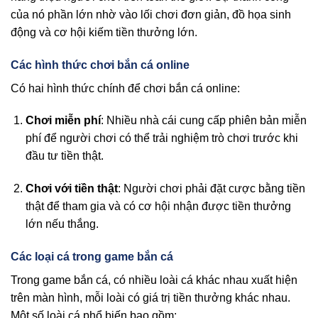
của nó phần lớn nhờ vào lối chơi đơn giản, đồ họa sinh
động và cơ hội kiếm tiền thưởng lớn.
Các hình thức chơi bắn cá online
Có hai hình thức chính để chơi bắn cá online:
Chơi miễn phí
: Nhiều nhà cái cung cấp phiên bản miễn
phí để người chơi có thể trải nghiệm trò chơi trước khi
đầu tư tiền thật.
Chơi với tiền thật
: Người chơi phải đặt cược bằng tiền
thật để tham gia và có cơ hội nhận được tiền thưởng
lớn nếu thắng.
Các loại cá trong game bắn cá
Trong game bắn cá, có nhiều loài cá khác nhau xuất hiện
trên màn hình, mỗi loài có giá trị tiền thưởng khác nhau.
Một số loài cá phổ biến bao gồm: