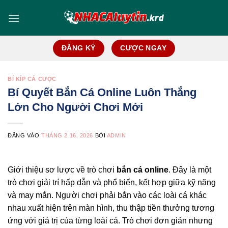
Bỏ
qua
nội
dung
ĐĂNG KÝ
CƯỢC NGAY
BÍ KÍP CÁ CƯỢC
Bí Quyết Bắn Cá Online Luôn Thắng
Lớn Cho Người Chơi Mới
ĐĂNG VÀO
THÁNG 2 16, 2026
BỞI
ADMIN
Giới thiệu sơ lược về trò chơi
bắn cá online
. Đây là một
trò chơi giải trí hấp dẫn và phổ biến, kết hợp giữa kỹ năng
và may mắn. Người chơi phải bắn vào các loài cá khác
nhau xuất hiện trên màn hình, thu thập tiền thưởng tương
ứng với giá trị của từng loài cá. Trò chơi đơn giản nhưng