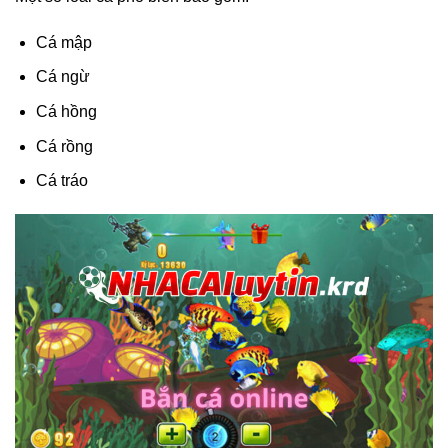
Cá mập
Cá ngừ
Cá hồng
Cá rồng
Cá tráo