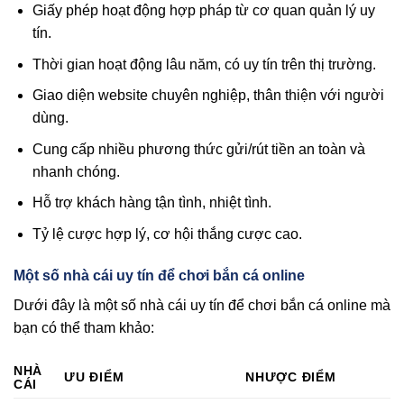
Giấy phép hoạt động hợp pháp từ cơ quan quản lý uy
tín.
Thời gian hoạt động lâu năm, có uy tín trên thị trường.
Giao diện website chuyên nghiệp, thân thiện với người
dùng.
Cung cấp nhiều phương thức gửi/rút tiền an toàn và
nhanh chóng.
Hỗ trợ khách hàng tận tình, nhiệt tình.
Tỷ lệ cược hợp lý, cơ hội thắng cược cao.
Một số nhà cái uy tín để chơi bắn cá online
Dưới đây là một số nhà cái uy tín để chơi bắn cá online mà
bạn có thể tham khảo:
NHÀ
ƯU ĐIỂM
NHƯỢC ĐIỂM
CÁI