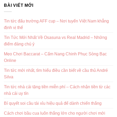
BÀI VIẾT MỚI
Tin tức đấu trường AFF cup – Nơi tuyển Việt Nam khẳng
định vị thế
Tin Tức Mới Nhất Về Osasuna vs Real Madrid – Những
điểm đáng chú ý
Mẹo Chơi Baccarat – Cẩm Nang Chinh Phục Sòng Bạc
Online
Tin tức mới nhất, tìm hiểu điều cần biết về cầu thủ André
Silva
Tin tức nhà cái tặng tiền miễn phí – Cách nhận tiền từ các
nhà cái uy tín
Bí quyết soi cầu tài xỉu hiệu quả để dành chiến thắng
Cách chơi bầu cua luôn thắng lớn cho người chơi mới