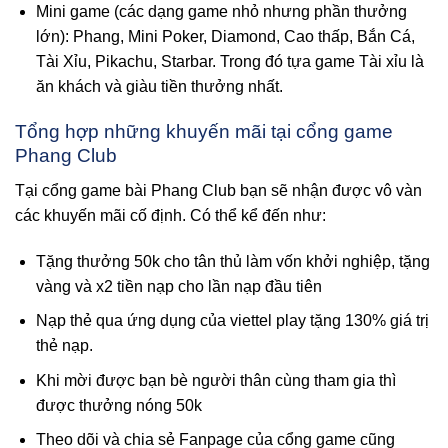
Mini game (các dạng game nhỏ nhưng phần thưởng
lớn): Phang, Mini Poker, Diamond, Cao thấp, Bắn Cá,
Tài Xỉu, Pikachu, Starbar. Trong đó tựa game Tài xỉu là
ăn khách và giàu tiền thưởng nhất.
Tổng hợp những khuyến mãi tại cổng game
Phang Club
Tại cổng game bài Phang Club bạn sẽ nhận được vô vàn
các khuyến mãi cố định. Có thể kể đến như:
Tặng thưởng 50k cho tân thủ làm vốn khởi nghiệp, tặng
vàng và x2 tiền nạp cho lần nạp đầu tiên
Nạp thẻ qua ứng dụng của viettel play tặng 130% giá trị
thẻ nạp.
Khi mời được bạn bè người thân cùng tham gia thì
được thưởng nóng 50k
Theo dõi và chia sẻ Fanpage của cổng game cũng