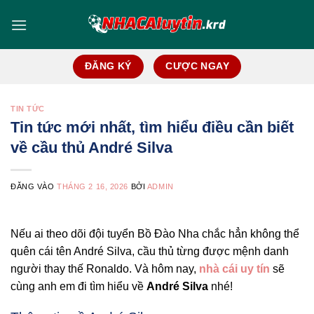
Bỏ
qua
nội
dung
ĐĂNG KÝ
CƯỢC NGAY
TIN TỨC
Tin tức mới nhất, tìm hiểu điều cần biết
về cầu thủ André Silva
ĐĂNG VÀO
THÁNG 2 16, 2026
BỞI
ADMIN
Nếu ai theo dõi đội tuyển Bồ Đào Nha chắc hẳn không thể
quên cái tên André Silva, cầu thủ từng được mệnh danh
người thay thế Ronaldo. Và hôm nay,
nhà cái uy tín
sẽ
cùng anh em đi tìm hiểu về
André Silva
nhé!