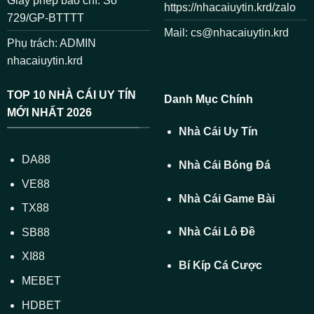
Giấy phép báo chí: Số
https://nhacaiuytin.krd/zalo
729/GP-BTTTT
Mail:
cs@nhacaiuytin.krd
Phụ trách: ADMIN
nhacaiuytin.krd
TOP 10 NHÀ CÁI UY TÍN
Danh Mục Chính
MỚI NHẤT 2026
Nhà Cái Uy Tín
DA88
Nhà Cái Bóng Đá
VE88
Nhà Cái Game Bài
TX88
Nhà Cái Lô Đề
SB88
XI88
Bí Kíp Cá Cược
MEBET
HDBET