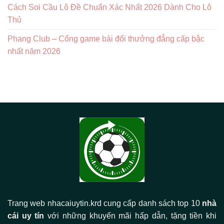
Cách Soi Cầu Lô Đề Chuẩn Xác Nhất 2026 Dành Cho Lô
Thủ
Phang Club – Cổng game bài đổi thưởng đẳng cấp bậc
nhất năm 2026
Trang web nhacaiuytin.krd cung cấp danh sách top 10
nhà
cái uy tín
với những khuyến mãi hấp dẫn, tặng tiền khi