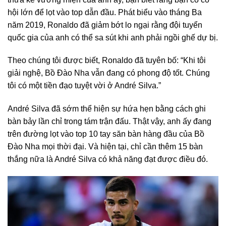
hội lớn để lọt vào top dẫn đầu. Phát biểu vào tháng Ba
năm 2019, Ronaldo đã giảm bớt lo ngại rằng đội tuyển
quốc gia của anh có thể sa sút khi anh phải ngồi ghế dự bị.
Theo chúng tôi được biết, Ronaldo đã tuyên bố: “Khi tôi
giải nghệ, Bồ Đào Nha vẫn đang có phong độ tốt. Chúng
tôi có một tiền đạo tuyệt vời ở André Silva.”
André Silva đã sớm thể hiện sự hứa hẹn bằng cách ghi
bàn bảy lần chỉ trong tám trận đấu. Thật vậy, anh ấy đang
trên đường lọt vào top 10 tay săn bàn hàng đầu của Bồ
Đào Nha mọi thời đại. Và hiện tại, chỉ cần thêm 15 bàn
thắng nữa là André Silva có khả năng đạt được điều đó.