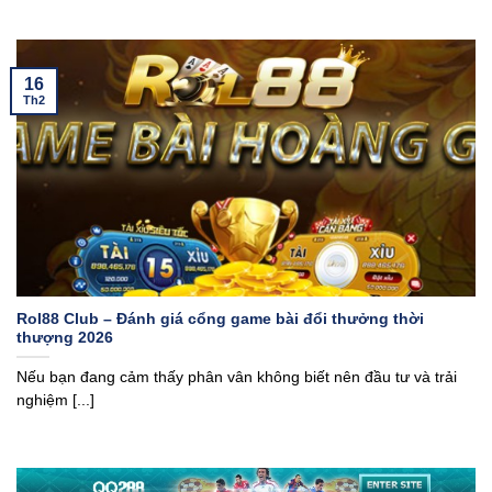
16
Th2
Rol88 Club – Đánh giá cổng game bài đổi thưởng thời
thượng 2026
Nếu bạn đang cảm thấy phân vân không biết nên đầu tư và trải
nghiệm [...]