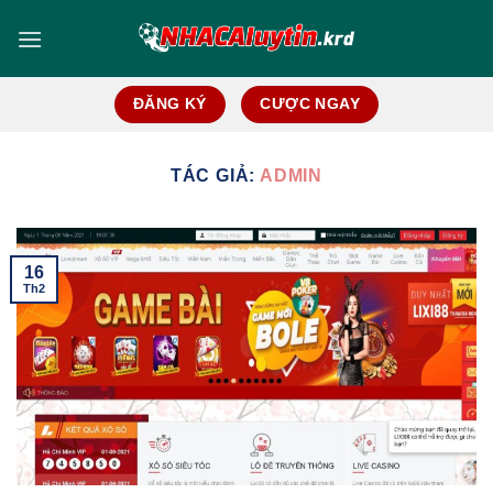
Bỏ
qua
nội
dung
ĐĂNG KÝ
CƯỢC NGAY
TÁC GIẢ:
ADMIN
16
Th2