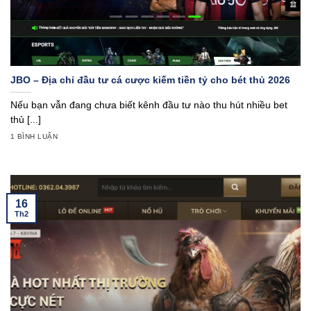
JBO – Địa chỉ đầu tư cá cược kiếm tiền tỷ cho bét thủ 2026
Nếu bạn vẫn đang chưa biết kênh đầu tư nào thu hút nhiều bet
thủ [...]
1 BÌNH LUẬN
16
Th2