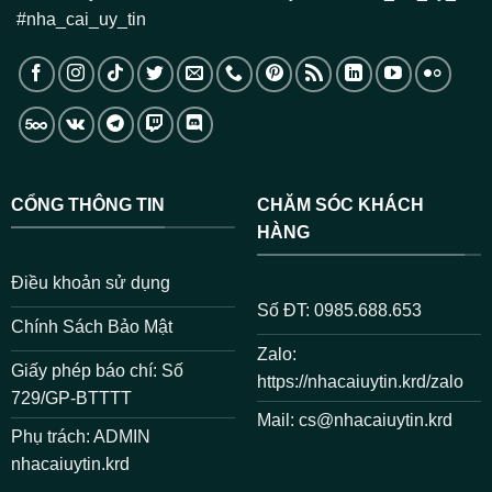
#nha_cai_uy_tin
CỔNG THÔNG TIN
CHĂM SÓC KHÁCH
HÀNG
Điều khoản sử dụng
Số ĐT: 0985.688.653
Chính Sách Bảo Mật
Zalo:
Giấy phép báo chí: Số
https://nhacaiuytin.krd/zalo
729/GP-BTTTT
Mail:
cs@nhacaiuytin.krd
Phụ trách: ADMIN
nhacaiuytin.krd