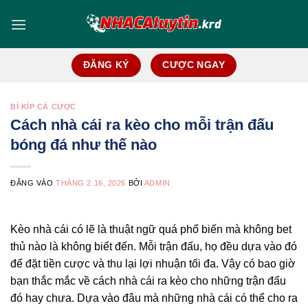
Bỏ
qua
nội
dung
ĐĂNG KÝ
CƯỢC NGAY
BÍ KÍP CÁ CƯỢC
Cách nhà cái ra kèo cho mỗi trận đấu
bóng đá như thế nào
ĐĂNG VÀO
THÁNG 2 16, 2026
BỞI
ADMIN
Kèo nhà cái có lẽ là thuật ngữ quá phổ biến mà không bet
thủ nào là không biết đến. Mỗi trận đấu, họ đều dựa vào đó
để đặt tiền cược và thu lại lợi nhuận tối đa. Vậy có bao giờ
bạn thắc mắc về cách nhà cái ra kèo cho những trận đấu
đó hay chưa. Dựa vào đâu mà những nhà cái có thể cho ra