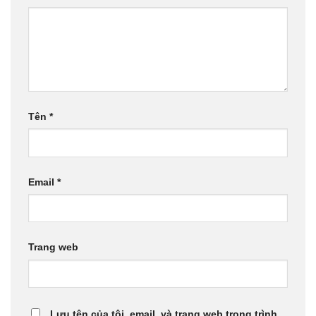
Tên
*
Email
*
Trang web
Lưu tên của tôi, email, và trang web trong trình