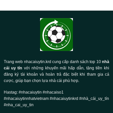
Trang web nhacaiuytin.krd cung cấp danh sách top 10
nhà
cái uy tín
với những khuyến mãi hấp dẫn, tặng tiền khi
đăng ký tài khoản và hoàn trả đặc biệt khi tham gia cá
cược, giúp bạn chọn lựa nhà cái phù hợp.
Hastag: #nhacaiuytin #nhacaiso1
#nhacaiuytinnhatvietnam #nhacaiuytinkrd #nhà_cái_uy_tín
#nha_cai_uy_tin