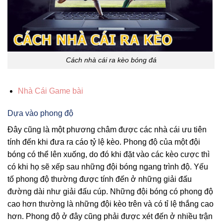
Cách nhà cái ra kèo bóng đá
Nhà Cái Game bài
Dựa vào phong độ
Đây cũng là một phương châm được các nhà cái ưu tiên
tính đến khi đưa ra cáo tỷ lệ kèo. Phong độ của một đội
bóng có thể lên xuống, do đó khi đặt vào các kèo cược thì
có khi họ sẽ xếp sau những đội bóng ngang trình độ. Yếu
tố phong độ thường được tính đến ở những giải đấu
đường dài như giải đấu cúp. Những đội bóng có phong độ
cao hơn thường là những đội kèo trên và có tỉ lệ thắng cao
hơn. Phong độ ở đây cũng phải được xét đến ở nhiều trận