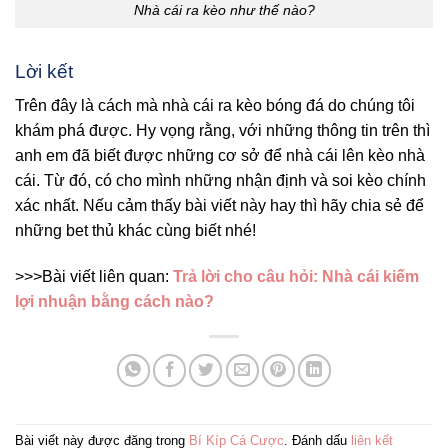
Nhà cái ra kèo như thế nào?
Lời kết
Trên đây là cách mà nhà cái ra kèo bóng đá do chúng tôi
khám phá được. Hy vọng rằng, với những thông tin trên thì
anh em đã biết được những cơ sở để nhà cái lên kèo nhà
cái. Từ đó, có cho mình những nhận định và soi kèo chính
xác nhất. Nếu cảm thấy bài viết này hay thì hãy chia sẻ để
những bet thủ khác cùng biết nhé!
>>>Bài viết liên quan:
Trả lời cho câu hỏi: Nhà cái kiếm
lợi nhuận bằng cách nào?
Bài viết này được đăng trong
Bí Kíp Cá Cược
. Đánh dấu
liên kết