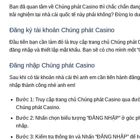
Bạn đã quan tâm về Chúng phát Casino thì chắc chắn đang
trải nghiệm tại nhà cái quốc tế này phải không? Đừng lo d
Đăng ký tài khoản Chúng phát Casino
Đầu tiên bạn cần làm đó là truy cập trang chủ Chúng phát C
đăng nhập và thiết lập mật khẩu. Bạn sẽ có cho mình một “
Đăng nhập Chúng phát Casino
Sau khi có tài khoản nhà cái thì anh em cần tiến hành đă
nhập thành công nhé anh em!
Bước 1: Truy cập trang chủ Chúng phát Casino qua đườ
Chúng phát Casino.
Bước 2: Nhấn chọn biểu tượng “ĐĂNG NHẬP” ở góc phả
nhập.
Bước 3: Kiểm tra thông tin và Nhấn “ĐĂNG NHẬP” để ho