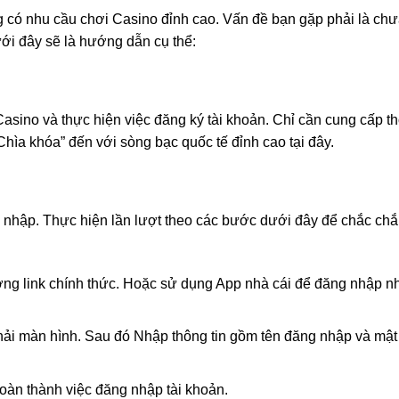
 có nhu cầu chơi Casino đỉnh cao. Vấn đề bạn gặp phải là chư
ưới đây sẽ là hướng dẫn cụ thể:
asino và thực hiện việc đăng ký tài khoản. Chỉ cần cung cấp th
Chìa khóa” đến với sòng bạc quốc tế đỉnh cao tại đây.
ng nhập. Thực hiện lần lượt theo các bước dưới đây để chắc ch
ng link chính thức. Hoặc sử dụng App nhà cái để đăng nhập n
i màn hình. Sau đó Nhập thông tin gồm tên đăng nhập và mật
àn thành việc đăng nhập tài khoản.