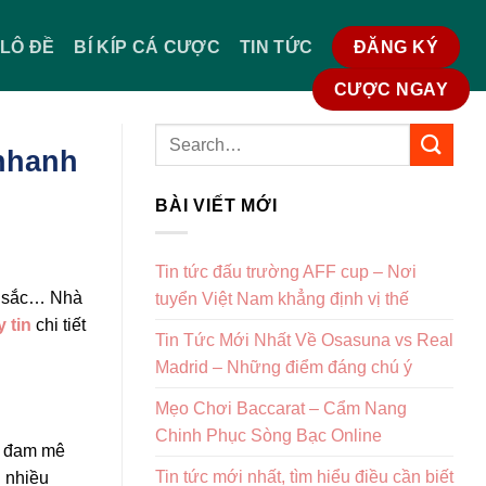
ĐĂNG KÝ
 LÔ ĐỀ
BÍ KÍP CÁ CƯỢC
TIN TỨC
CƯỢC NGAY
 nhanh
BÀI VIẾT MỚI
Tin tức đấu trường AFF cup – Nơi
c sắc… Nhà
tuyển Việt Nam khẳng định vị thế
y tin
chi tiết
Tin Tức Mới Nhất Về Osasuna vs Real
Madrid – Những điểm đáng chú ý
Mẹo Chơi Baccarat – Cẩm Nang
Chinh Phục Sòng Bạc Online
n đam mê
Tin tức mới nhất, tìm hiểu điều cần biết
i nhiều