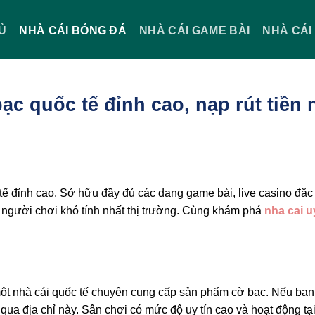
Ủ
NHÀ CÁI BÓNG ĐÁ
NHÀ CÁI GAME BÀI
NHÀ CÁI
c quốc tế đỉnh cao, nạp rút tiền
ế đỉnh cao. Sở hữu đầy đủ các dạng game bài, live casino đặ
người chơi khó tính nhất thị trường. Cùng khám phá
nha cai u
ột nhà cái quốc tế chuyên cung cấp sản phẩm cờ bạc. Nếu bạ
qua địa chỉ này. Sân chơi có mức độ uy tín cao và hoạt động tạ