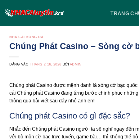
Bỏ
qua
TRANG CH
nội
dung
NHÀ CÁI BÓNG ĐÁ
Chúng Phát Casino – Sòng cờ bạ
ĐĂNG VÀO
THÁNG 2 16, 2026
BỞI
ADMIN
Chúng phát Casino được mệnh danh là sòng cờ bạc quốc t
cái Chúng phát Casino đang từng bước chinh phục những 
thông qua bài viết sau đây nhé anh em!
Chúng phát Casino có gì đặc sắc?
Nhắc đến Chúng phát Casino người ta sẽ nghĩ ngay đến m
với bộ môn cờ bạc trực tuyến, game bài… thì không thể bỏ 