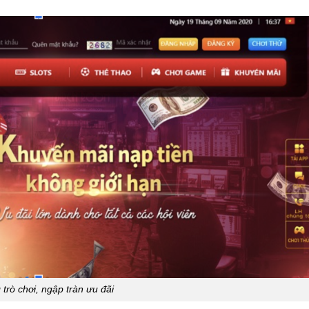
trò chơi, ngập tràn ưu đãi