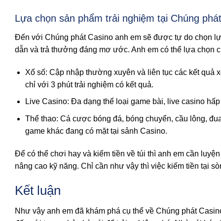
Lựa chọn sản phẩm trải nghiệm tại Chúng phá
Đến với Chúng phát Casino anh em sẽ được tự do chọn lựa 
dẫn và trả thưởng đáng mơ ước. Anh em có thể lựa chọn c
Xổ số: Cập nhập thường xuyên và liên tục các kết quả x
chỉ với 3 phút trải nghiệm có kết quả.
Live Casino: Đa dạng thể loại game bài, live casino hấ
Thể thao: Cá cược bóng đá, bóng chuyển, cầu lông, đu
game khác đang có mặt tại sảnh Casino.
Để có thể chơi hay và kiếm tiền về túi thì anh em cần luyệ
nâng cao kỹ năng. Chỉ cần như vậy thì việc kiếm tiền tại 
Kết luận
Như vậy anh em đã khám phá cụ thể về Chúng phát Casino 