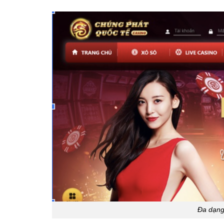
Đa dạng 