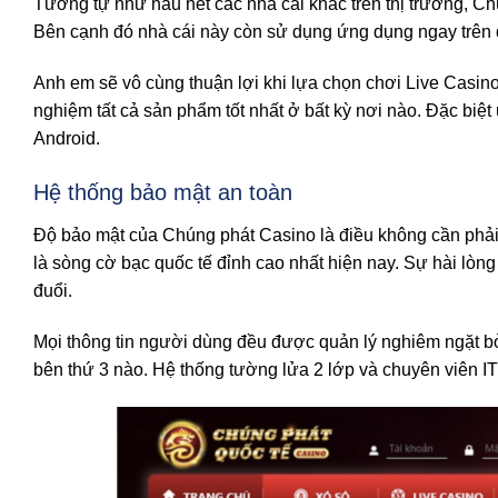
Tương tự như hầu hết các nhà cái khác trên thị trường, C
Bên cạnh đó nhà cái này còn sử dụng ứng dụng ngay trên đ
Anh em sẽ vô cùng thuận lợi khi lựa chọn chơi Live Casino t
nghiệm tất cả sản phẩm tốt nhất ở bất kỳ nơi nào. Đặc biệ
Android.
Hệ thống bảo mật an toàn
Độ bảo mật của Chúng phát Casino là điều không cần phả
là sòng cờ bạc quốc tế đỉnh cao nhất hiện nay. Sự hài lòng
đuổi.
Mọi thông tin người dùng đều được quản lý nghiêm ngặt b
bên thứ 3 nào. Hệ thống tường lửa 2 lớp và chuyên viên IT