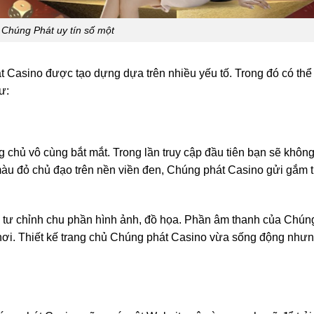
 Chúng Phát uy tín số một
 Casino được tạo dựng dựa trên nhiều yếu tố. Trong đó có thể
ư:
chủ vô cùng bắt mắt. Trong lần truy cập đầu tiên bạn sẽ không
màu đỏ chủ đạo trên nền viền đen, Chúng phát Casino gửi gắm 
 tư chỉnh chu phần hình ảnh, đồ họa. Phần âm thanh của Chún
chơi. Thiết kế trang chủ Chúng phát Casino vừa sống động nhưn