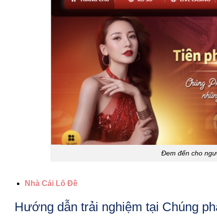
Đem đến cho người
Nhà Cái Lô Đề
Hướng dẫn trải nghiệm tại Chúng ph