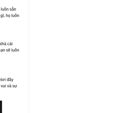
 luôn sẵn
gì, họ luôn
Nhà cái
Bạn sẽ luôn
Nơi đây
 vui và sự