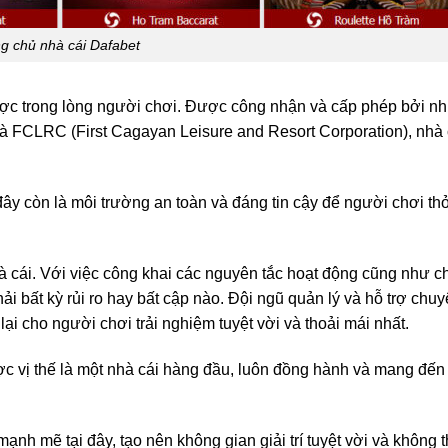
g chủ nhà cái Dafabet
ợc trong lòng người chơi. Được công nhận và cấp phép bởi nh
 FCLRC (First Cagayan Leisure and Resort Corporation), nhà 
 đây còn là môi trường an toàn và đáng tin cậy để người chơi th
à cái. Với việc công khai các nguyên tắc hoạt động cũng như ch
i bất kỳ rủi ro hay bất cập nào. Đội ngũ quản lý và hỗ trợ chu
ại cho người chơi trải nghiệm tuyệt vời và thoải mái nhất.
 vị thế là một nhà cái hàng đầu, luôn đồng hành và mang đến
h mẽ tại đây, tạo nên không gian giải trí tuyệt vời và không t