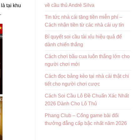
về cầu thủ André Silva
là tại khu
.
Tin tức nhà cái tặng tiền miễn phí –
Cách nhận tiền từ các nhà cái uy tín
Bí quyết soi cầu tài xỉu hiệu quả để
dành chiến thắng
Cách chơi bầu cua luôn thắng lớn cho
người chơi mới
Cách đọc bảng kèo tại nhà cái thật chi
tiết cho người chơi cược
Cách Soi Cầu Lô Đề Chuẩn Xác Nhất
2026 Dành Cho Lô Thủ
Phang Club – Cổng game bài đổi
thưởng đẳng cấp bậc nhất năm 2026