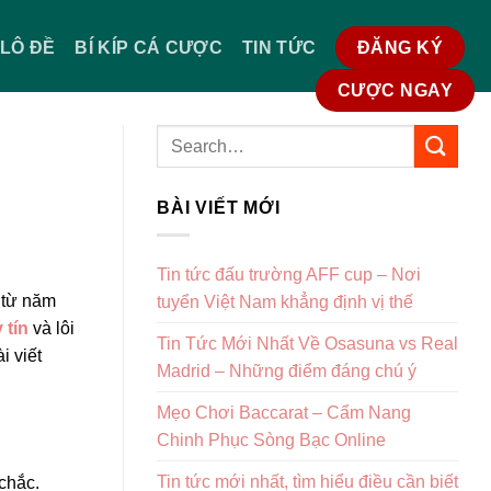
ĐĂNG KÝ
 LÔ ĐỀ
BÍ KÍP CÁ CƯỢC
TIN TỨC
CƯỢC NGAY
BÀI VIẾT MỚI
Tin tức đấu trường AFF cup – Nơi
 từ năm
tuyển Việt Nam khẳng định vị thế
 tín
và lôi
Tin Tức Mới Nhất Về Osasuna vs Real
i viết
Madrid – Những điểm đáng chú ý
Mẹo Chơi Baccarat – Cẩm Nang
Chinh Phục Sòng Bạc Online
Tin tức mới nhất, tìm hiểu điều cần biết
chắc.