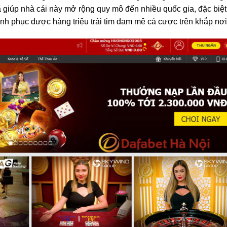
giúp nhà cái này mở rộng quy mô đến nhiều quốc gia, đặc biệt 
nh phục được hàng triệu trái tim đam mê cá cược trên khắp nơi