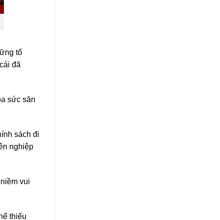
ững tổ
cái đã
ỏa sức săn
ính sách đi
yên nghiệp
 niềm vui
hể thiếu