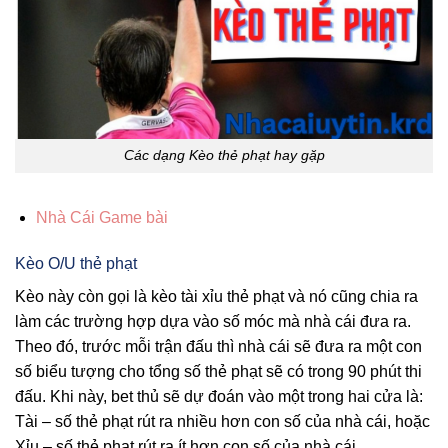
Các dạng Kèo thẻ phạt hay gặp
Nhà Cái Game bài
Kèo O/U thẻ phạt
Kèo này còn gọi là kèo tài xỉu thẻ phạt và nó cũng chia ra
làm các trường hợp dựa vào số móc mà nhà cái đưa ra.
Theo đó, trước mỗi trận đấu thì nhà cái sẽ đưa ra một con
số biểu tượng cho tổng số thẻ phạt sẽ có trong 90 phút thi
đấu. Khi này, bet thủ sẽ dự đoán vào một trong hai cửa là:
Tài – số thẻ phạt rút ra nhiều hơn con số của nhà cái, hoặc
Xỉu – số thẻ phạt rút ra ít hơn con số của nhà cái.