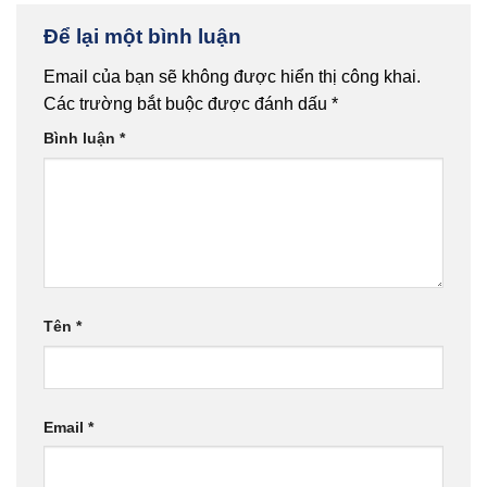
Để lại một bình luận
Email của bạn sẽ không được hiển thị công khai.
Các trường bắt buộc được đánh dấu
*
Bình luận
*
Tên
*
Email
*