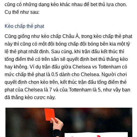
cũng có những dạng kèo khác nhau để bet thủ lựa chọn.
Cụ thể như sau:
Kèo chấp thẻ phạt
Cũng giống như kèo chấp Châu Á, trong kèo chấp thẻ phạt
này thì cũng có một đội bóng chấp đội bóng bên kia một tỷ
lệ thẻ phạt nhất định. Sau cùng, khi trận đấu kết thúc thì
tổng điểm thẻ có trên sân sẽ quyết định bet thủ thắng kèo
hay không. Ví dụ trận đấu giữa Chelsea vs Tottenham có
mức chấp thẻ phạt là 0.5 dành cho Chelsea. Người chơi
quyết định chọn kèo trên, kết thúc trận đấu tổng điểm thẻ
phạt của Chelsea là 7 và của Tottenham là 5, như vậy bạn
đã thắng kèo cược này.