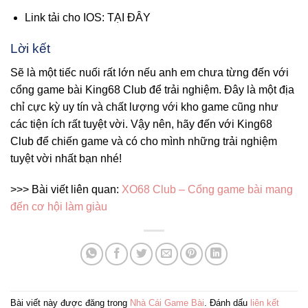
Link tải cho IOS: TẠI ĐÂY
Lời kết
Sẽ là một tiếc nuối rất lớn nếu anh em chưa từng đến với
cổng game bài King68 Club để trải nghiệm. Đây là một địa
chỉ cực kỳ uy tín và chất lượng với kho game cũng như
các tiện ích rất tuyệt vời. Vậy nên, hãy đến với King68
Club để chiến game và có cho mình những trải nghiệm
tuyệt vời nhất bạn nhé!
>>> Bài viết liên quan:
XO68 Club – Cổng game bài mang
đến cơ hội làm giàu
Bài viết này được đăng trong
Nhà Cái Game Bài
. Đánh dấu
liên kết