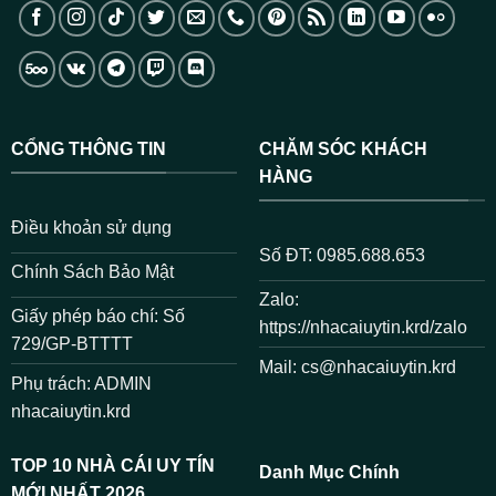
CỔNG THÔNG TIN
CHĂM SÓC KHÁCH
HÀNG
Điều khoản sử dụng
Số ĐT: 0985.688.653
Chính Sách Bảo Mật
Zalo:
Giấy phép báo chí: Số
https://nhacaiuytin.krd/zalo
729/GP-BTTTT
Mail:
cs@nhacaiuytin.krd
Phụ trách: ADMIN
nhacaiuytin.krd
TOP 10 NHÀ CÁI UY TÍN
Danh Mục Chính
MỚI NHẤT 2026