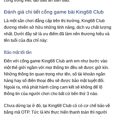
công trong việc tạo dấu ấn ban đầu.
Đánh giá chi tiết cổng game bài King68 Club
Là một sân chơi đẳng cấp trên thị trường, King68 Club
đương nhiên sở hữu những tính năng, dịch vụ chất lượng
nhất. Dưới đây sẽ là ưu điểm đã làm nên thương hiệu và
tên tuổi của địa chỉ này:
Bảo mật tối tân
Đến với cổng game King68 Club anh em như bước vào
một thế giới ngầm với mọi thông tin đều sẽ được giữ kín.
Những thông tin quan trọng như tên, số tài khoản ngân
hàng hay số điện thoại đều sẽ được bảo mật tuyệt đối.
Ngoài ra, nhà phát hành cũng cam kết sẽ không để lộ
thông tin của người chơi cho bất cứ bên thứ 3 nào.
Chưa dừng lại ở đó, tại King68 Club cò có cơ chế bảo vệ
bằng mã OTP. Tức là khi thực hiện thanh toán thì người