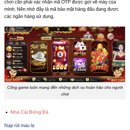
chơi cần phải xác nhận mã OTP được gửi về máy của
mình. Nên nhớ đây là mã bảo mật hàng đấu đang được
các ngân hàng sử dụng.
Cổng game luôn mang đến những dịch vụ hoàn hảo cho người
chơi
Nhà Cái Bóng Đá
Nạp rút mau lẹ