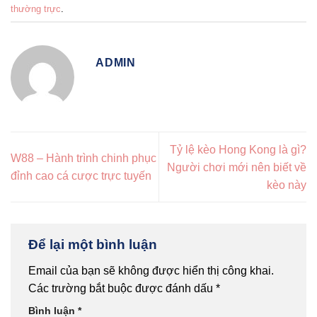
thường trực
.
ADMIN
Tỷ lệ kèo Hong Kong là gì?
W88 – Hành trình chinh phục
Người chơi mới nên biết về
đỉnh cao cá cược trực tuyến
kèo này
Để lại một bình luận
Email của bạn sẽ không được hiển thị công khai.
Các trường bắt buộc được đánh dấu
*
Bình luận
*