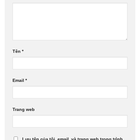
Tên
*
Email
*
Trang web
Lưu tên của tôi, email, và trang web trong trình