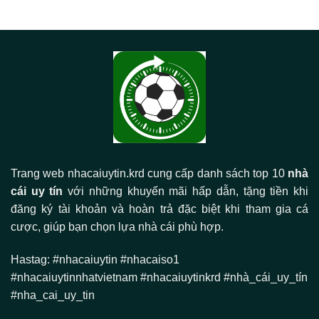
Trang web nhacaiuytin.krd cung cấp danh sách top 10
nhà
cái uy tín
với những khuyến mãi hấp dẫn, tặng tiền khi
đăng ký tài khoản và hoàn trả đặc biệt khi tham gia cá
cược, giúp bạn chọn lựa nhà cái phù hợp.
Hastag: #nhacaiuytin #nhacaiso1
#nhacaiuytinnhatvietnam #nhacaiuytinkrd #nhà_cái_uy_tín
#nha_cai_uy_tin