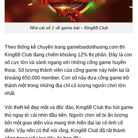
Nhà cái số 1 về game bài – King68 Club
Theo thống kê chuyên trang gamebaidoithuong.com thì
King68 Club đang chiếm khoảng 12% thị phần. Đây là con
số cực lớn và sánh ngang với những cổng game huyền
thoại. Số lượng thành viên của cổng game này hiện tại là
khoảng 650.000 member. Con số này đưa cổng game trở
thành một trong những địa chỉ có lượng người chơi lớn
nhất.
Với thiết kế đẹp mắt và độc đáo, King68 Club thu hút game
thủ ngay từ cái nhìn đầu tiên. Người chơi sẽ bị ấn tượng
bởi một giao diện vừa mang tính hiện đại lại có tính cổ
điển. Vậy nên có thể nói rằng, King68 Club đã rất thành