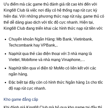
Ưu điểm mà các game thủ đánh giá rất cao khi đến với
King68 Club là việc nơi đây có hệ thống nạp rút cực kỳ
hiện đại. Với những phương thức nạp rút này, game thủ có
thể dễ dàng giao dịch với tốc độ cực nhanh. Hiện tại,
King68 Club đang triển khai các hình thức nạp rút tiền với:
Chuyển khoản Ngân Hàng: Mb Bank, Vietinbank,
Techcombank hay VPBank,..
Nạp/rút qua thẻ cào điện thoại với 3 nhà mạng là
Viettel, Mobifone và nhà mạng Vinaphone,…
Nạp/rút tiền qua ví điện tử MoMo có liên kết với các
ngân hàng.
Đặc biệt tại đây còn có hình thức Ngân hàng 1s cho tốc
độ nạp rút cực nhanh.
Kho game đẳng cấp
Khi đánh giá King68 Club mà bỏ qua kho game tại đây thì