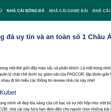
Ủ
NHÀ CÁI BÓNG ĐÁ
NHÀ CÁI GAME BÀI
NHÀ CÁI
 đá uy tín và an toàn số 1 Châu 
rong một thế giới đầy màu sắc và phấn khích. Là một trong nh
ản lý chặt chẽ dưới sự giám sát của PAGCOR, tập đoàn giải trí
nhau đi tìm hiểu các thông tin review nhà cái này nhé!
 Kubet
trong mình vẻ đẹp tỏa sáng của cờ bạc và sự hồi hộp như một bữa
AGCOR, nhà cái này hứa hẹn đem đến cho người chơi những trải