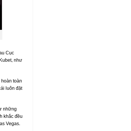
sau Cục
 Kubet, như
n hoàn toàn
ái luôn đặt
Từ những
nh khắc đều
Las Vegas.