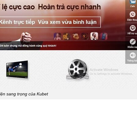
iện sang trọng của Kubet