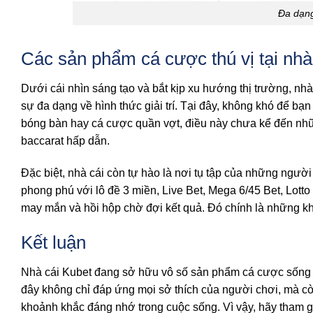
Đa dạng
Các sản phẩm cá cược thú vị tại nhà
Dưới cái nhìn sáng tạo và bắt kịp xu hướng thị trường, 
sự đa dạng về hình thức giải trí. Tại đây, không khó để b
bóng bàn hay cá cược quần vợt, điều này chưa kể đến nhữ
baccarat hấp dẫn.
Đặc biệt, nhà cái còn tự hào là nơi tụ tập của những người
phong phú với lô đề 3 miền, Live Bet, Mega 6/45 Bet, Lott
may mắn và hồi hộp chờ đợi kết quả. Đó chính là những k
Kết luận
Nhà cái Kubet đang sở hữu vô số sản phẩm cá cược sống 
đây không chỉ đáp ứng mọi sở thích của người chơi, mà c
khoảnh khắc đáng nhớ trong cuộc sống. Vì vậy, hãy tham g