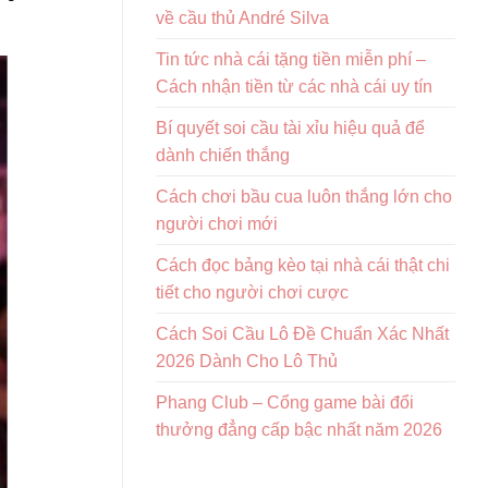
về cầu thủ André Silva
Tin tức nhà cái tặng tiền miễn phí –
Cách nhận tiền từ các nhà cái uy tín
Bí quyết soi cầu tài xỉu hiệu quả để
dành chiến thắng
Cách chơi bầu cua luôn thắng lớn cho
người chơi mới
Cách đọc bảng kèo tại nhà cái thật chi
tiết cho người chơi cược
Cách Soi Cầu Lô Đề Chuẩn Xác Nhất
2026 Dành Cho Lô Thủ
Phang Club – Cổng game bài đổi
thưởng đẳng cấp bậc nhất năm 2026