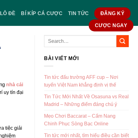
ĐĂNG KÝ
 LÔ ĐỀ
BÍ KÍP CÁ CƯỢC
TIN TỨC
CƯỢC NGAY
Á
BÀI VIẾT MỚI
Tin tức đấu trường AFF cup – Nơi
ững
nhà cái
tuyển Việt Nam khẳng định vị thế
 uy tín đại
Tin Tức Mới Nhất Về Osasuna vs Real
Madrid – Những điểm đáng chú ý
Mẹo Chơi Baccarat – Cẩm Nang
Chinh Phục Sòng Bạc Online
 tiệc giải
Tin tức mới nhất, tìm hiểu điều cần biết
 nghiệm