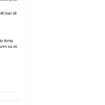
 đó bạn sẽ
xây dựng
vươn xa và