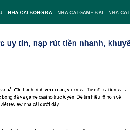
Ủ
NHÀ CÁI BÓNG ĐÁ
NHÀ CÁI GAME BÀI
NHÀ CÁI
c uy tín, nạp rút tiền nhanh, khuy
và bắt đầu hành trình vươn cao, vươn xa. Từ một cái tên xa lạ, 
bóng đá và game casino trực tuyến. Để tìm hiểu rõ hơn về
viết review nhà cái dưới đây.