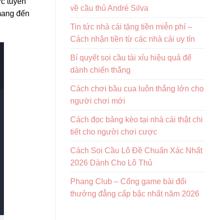
ực tuyến
về cầu thủ André Silva
 mang đến
Tin tức nhà cái tặng tiền miễn phí –
Cách nhận tiền từ các nhà cái uy tín
Bí quyết soi cầu tài xỉu hiệu quả để
dành chiến thắng
Cách chơi bầu cua luôn thắng lớn cho
người chơi mới
Cách đọc bảng kèo tại nhà cái thật chi
tiết cho người chơi cược
Cách Soi Cầu Lô Đề Chuẩn Xác Nhất
2026 Dành Cho Lô Thủ
Phang Club – Cổng game bài đổi
thưởng đẳng cấp bậc nhất năm 2026