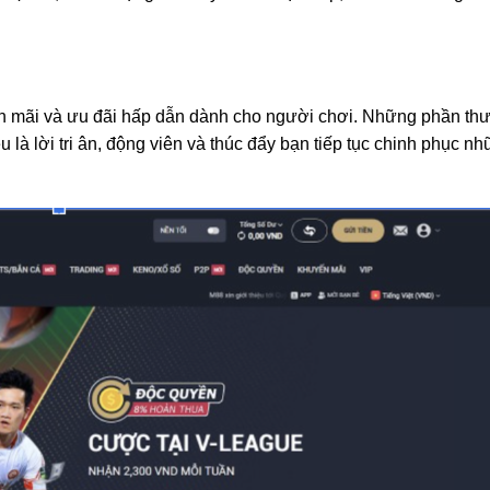
n mãi và ưu đãi hấp dẫn dành cho người chơi. Những phần thưở
là lời tri ân, động viên và thúc đẩy bạn tiếp tục chinh phục n