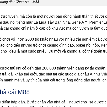
 hàng đầu Châu Âu – M88
rực tuyến, mà còn là một người bạn đồng hành thân thiết với c
giải đấu nổi tiếng như La Liga Tây Ban Nha, Serie A Ý, Premier
hà cái không chỉ nằm ở cấp độ khu vực mà còn vươn ra tầm quố
ò chơi với hơn 2000 trò khác nhau với nhiều trải nghiệm cá cư
ao, cho đến những trò chơi casino đỉnh cao, poker hồi hộp, Ken
hơi đều là một cuộc phiêu lưu mới và không ai có thể đoán t
cược thủ khi có đến gần 200.000 thành viên đăng ký tài khoản
n trải dài khắp thế giới, đặc biệt tại các quốc gia châu Á như Vi
iển mạnh mẽ và uy tín của nhà cái trong lòng đông đảo người ch
nhà cái M88
ưu điểm hấp dẫn. Bước chân vào nhà cái , người chơi sẽ được 