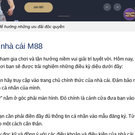
ể hưởng những ưu đãi độc quyền
 nhà cái M88
m gia chơi và tận hưởng niềm vui giải trí tuyệt vời. Hôm nay,
nơi bạn sẽ được trải nghiệm những điều kỳ diệu dưới đây:
ạn hãy truy cập vào trang chủ chính thức của nhà cái. Đảm bảo 
n cá nhân của mình.
ý” nằm ở góc phải màn hình. Đó chính là cánh cửa đưa bạn vào 
bạn cần phải điền đầy đủ thông tin cá nhân vào mẫu đăng ký. Từ
 một cách cẩn thận.
y đọc kỹ và đồng ý với các điều khoản và điều kiện của nhà cái