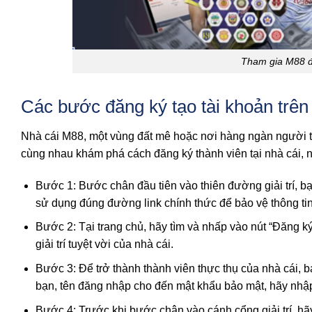
Tham gia M88 đ
Các bước đăng ký tạo tài khoản trên
Nhà cái M88, một vùng đất mê hoặc nơi hàng ngàn người tha
cùng nhau khám phá cách đăng ký thành viên tại nhà cái, 
Bước 1: Bước chân đầu tiên vào thiên đường giải trí, b
sử dụng đúng đường link chính thức để bảo vệ thông ti
Bước 2: Tại trang chủ, hãy tìm và nhấp vào nút “Đăng k
giải trí tuyệt vời của nhà cái.
Bước 3: Để trở thành thành viên thực thụ của nhà cái, 
bạn, tên đăng nhập cho đến mật khẩu bảo mật, hãy nhập
Bước 4: Trước khi bước chân vào cánh cổng giải trí, hã