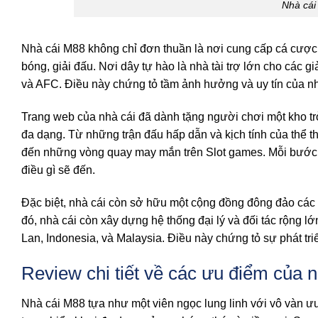
Nhà cái
Nhà cái M88 không chỉ đơn thuần là nơi cung cấp cá cược t
bóng, giải đấu. Nơi dây tự hào là nhà tài trợ lớn cho các 
và AFC. Điều này chứng tỏ tầm ảnh hưởng và uy tín của n
Trang web của nhà cái đã dành tặng người chơi một kho tr
đa dạng. Từ những trận đấu hấp dẫn và kịch tính của thể th
đến những vòng quay may mắn trên Slot games. Mỗi bước c
điều gì sẽ đến.
Đặc biệt, nhà cái còn sở hữu một cộng đồng đông đảo các 
đó, nhà cái còn xây dựng hệ thống đại lý và đối tác rộng lớ
Lan, Indonesia, và Malaysia. Điều này chứng tỏ sự phát tr
Review chi tiết về các ưu điểm của 
Nhà cái M88 tựa như một viên ngọc lung linh với vô vàn 