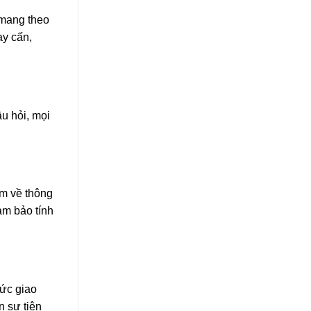
 mang theo
ay cấn,
u hỏi, mọi
âm về thông
ảm bảo tính
hức giao
n sự tiện