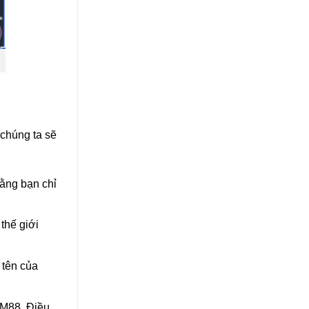
 chúng ta sẽ
rằng bạn chỉ
thế giới
 tên của
 M88. Điều