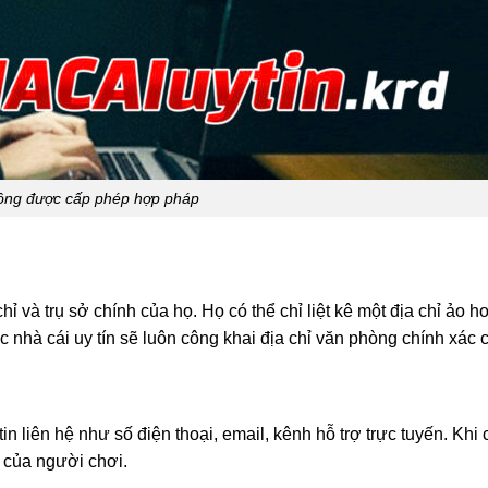
ông được cấp phép hợp pháp
ỉ và trụ sở chính của họ. Họ có thể chỉ liệt kê một địa chỉ ảo h
c nhà cái uy tín sẽ luôn công khai địa chỉ văn phòng chính xác 
 liên hệ như số điện thoại, email, kênh hỗ trợ trực tuyến. Khi 
 của người chơi.