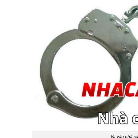
Va vào nhà cái