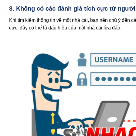
8. Không có các đánh giá tích cực từ người
Khi tìm kiếm thông tin về một nhà cái, bạn nên chú ý đến c
cực, đây có thể là dấu hiệu của một nhà cái lừa đảo.