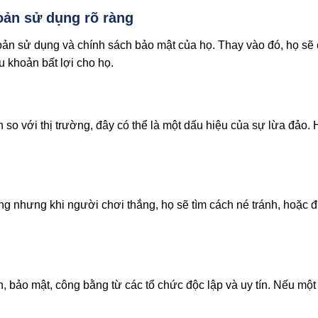
oản sử dụng rõ ràng
ản sử dụng và chính sách bảo mật của họ. Thay vào đó, họ sẽ 
u khoản bất lợi cho họ.
 so với thị trường, đây có thể là một dấu hiệu của sự lừa đảo.
g nhưng khi người chơi thắng, họ sẽ tìm cách né tránh, hoặc đ
, bảo mật, công bằng từ các tổ chức độc lập và uy tín. Nếu một