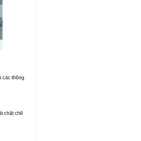
đi các thông
t chặt chẽ