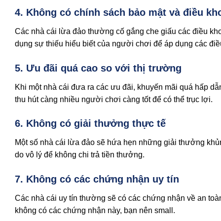
4. Không có chính sách bảo mật và điều kh
Các nhà cái lừa đảo thường cố gắng che giấu các điều kho
dụng sự thiếu hiểu biết của người chơi để áp dụng các điề
5. Ưu đãi quá cao so với thị trường
Khi một nhà cái đưa ra các ưu đãi, khuyến mãi quá hấp dẫn
thu hút càng nhiều người chơi càng tốt để có thể trục lợi.
6. Không có giải thưởng thực tế
Một số nhà cái lừa đảo sẽ hứa hẹn những giải thưởng khủn
do vô lý để không chi trả tiền thưởng.
7. Không có các chứng nhận uy tín
Các nhà cái uy tín thường sẽ có các chứng nhận về an toàn
không có các chứng nhận này, bạn nên small.