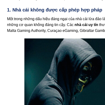
1. Nhà cái không được cấp phép hợp pháp
Một trong những dấu hiệu đáng ngại của nhà cái lừa đảo l
những cơ quan không đáng tin cậy. Các
nhà cái uy tín
thư
Malta Gaming Authority, Curaçao eGaming, Gibraltar Gambl