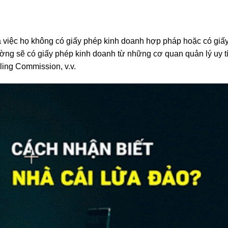
à việc họ không có giấy phép kinh doanh hợp pháp hoặc có giấ
ờng sẽ có giấy phép kinh doanh từ những cơ quan quản lý uy t
ing Commission, v.v.