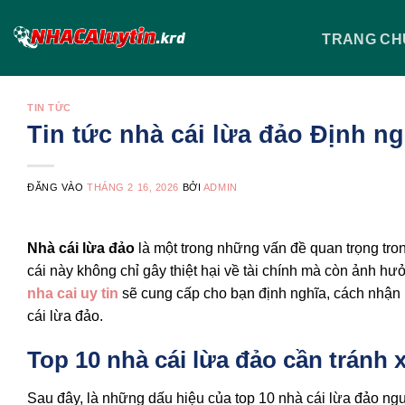
Bỏ
qua
TRANG CH
nội
dung
TIN TỨC
Tin tức nhà cái lừa đảo Định n
ĐĂNG VÀO
THÁNG 2 16, 2026
BỞI
ADMIN
Nhà cái lừa đảo
là một trong những vấn đề quan trọng tron
cái này không chỉ gây thiệt hại về tài chính mà còn ảnh hưở
nha cai uy tin
sẽ cung cấp cho bạn định nghĩa, cách nhận
cái lừa đảo.
Top 10 nhà cái lừa đảo cần tránh 
Sau đây, là những dấu hiệu của top 10 nhà cái lừa đảo ngư