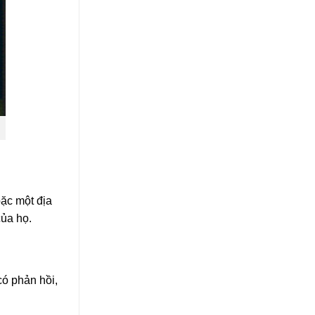
oặc một địa
của họ.
có phản hồi,