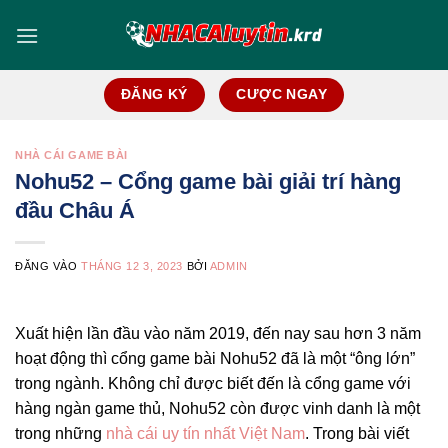
Bỏ
qua
nội
dung
ĐĂNG KÝ
CƯỢC NGAY
NHÀ CÁI GAME BÀI
Nohu52 – Cổng game bài giải trí hàng
đầu Châu Á
ĐĂNG VÀO
THÁNG 12 3, 2023
BỞI
ADMIN
Xuất hiện lần đầu vào năm 2019, đến nay sau hơn 3 năm
hoạt động thì cổng game bài Nohu52 đã là một “ông lớn”
trong ngành. Không chỉ được biết đến là cổng game với
hàng ngàn game thủ, Nohu52 còn được vinh danh là một
trong những
nhà cái uy tín nhất Việt Nam
. Trong bài viết