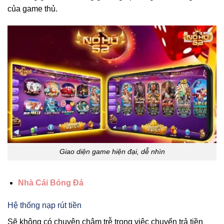
của game thủ.
Giao diện game hiện đại, dễ nhìn
Nhà Cái Bóng Đá
Hệ thống nạp rút tiền
Sẽ không có chuyện chậm trễ trong việc chuyển trả tiền