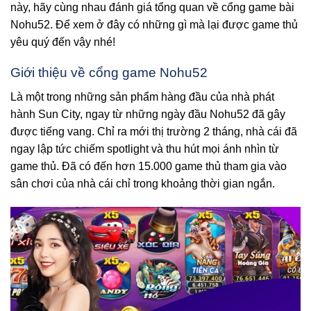
này, hãy cùng nhau đánh giá tổng quan về cổng game bài
Nohu52. Để xem ở đây có những gì mà lại được game thủ
yêu quý đến vậy nhé!
Giới thiệu về cổng game Nohu52
Là một trong những sản phẩm hàng đầu của nhà phát
hành Sun City, ngay từ những ngày đầu Nohu52 đã gây
được tiếng vang. Chỉ ra mới thị trường 2 tháng, nhà cái đã
ngay lập tức chiếm spotlight và thu hút mọi ánh nhìn từ
game thủ. Đã có đến hơn 15.000 game thủ tham gia vào
sân chơi của nhà cái chỉ trong khoảng thời gian ngắn.