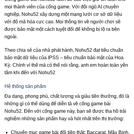
mọi thành viên của cổng game. Với đội ngũ AI chuyên
nghiệp, Nohu52 xây dựng một mạng lưới cơ sở dữ liệu
với độ mã hóa cực cao. Mọi thông tin về người chơi sẽ
được bảo mật một cách tuyệt đối để không bị lộ ra bên
ngoài.
Theo chia sẻ của nhà phát hành, Nohu52 đạt tiêu chuẩn
bảo mật dữ liệu của IPSS – tiêu chuẩn bảo mật của Hoa
Kỳ. Chính vì thế mà có thể nói rằng, anh em hoàn toàn yên
tâm khi đến với Nohu52
Hệ thống sản phẩm
Đa dạng, phong phú, chất lượng và giàu tiền thưởng, đó là
những gì có thể dùng để diễn tả về cổng game bài
Nohu52. Đến với cổng game này, bạn sẽ được tha hồ trải
nghiệm những sản phẩm hay và hót nhất trên thị trường:
Chuyên mục game bài đổi tiền thật: Baccarat, Mậu Binh,