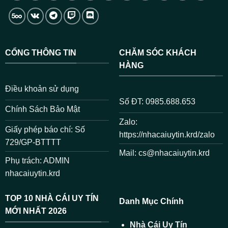
CỔNG THÔNG TIN
CHĂM SÓC KHÁCH
HÀNG
Điều khoản sử dụng
Số ĐT: 0985.688.653
Chính Sách Bảo Mật
Zalo:
Giấy phép báo chí: Số
https://nhacaiuytin.krd/zalo
729/GP-BTTTT
Mail:
cs@nhacaiuytin.krd
Phụ trách: ADMIN
nhacaiuytin.krd
TOP 10 NHÀ CÁI UY TÍN
Danh Mục Chính
MỚI NHẤT 2026
Nhà Cái Uy Tín