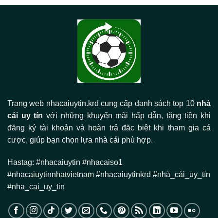
Trang web nhacaiuytin.krd cung cấp danh sách top 10
nhà
cái uy tín
với những khuyến mãi hấp dẫn, tặng tiền khi
đăng ký tài khoản và hoàn trả đặc biệt khi tham gia cá
cược, giúp bạn chọn lựa nhà cái phù hợp.
Hastag: #nhacaiuytin #nhacaiso1
#nhacaiuytinnhatvietnam #nhacaiuytinkrd #nhà_cái_uy_tín
#nha_cai_uy_tin