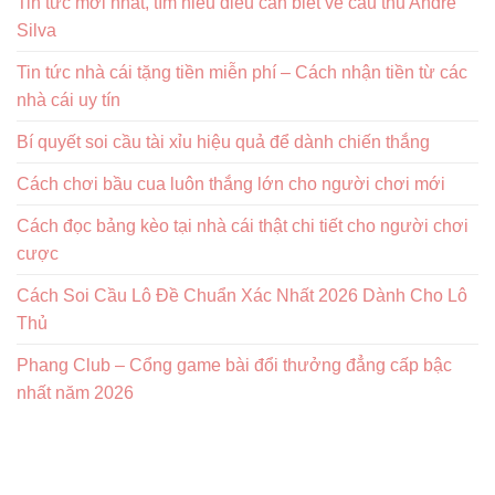
Tin tức mới nhất, tìm hiểu điều cần biết về cầu thủ André
Silva
Tin tức nhà cái tặng tiền miễn phí – Cách nhận tiền từ các
nhà cái uy tín
Bí quyết soi cầu tài xỉu hiệu quả để dành chiến thắng
Cách chơi bầu cua luôn thắng lớn cho người chơi mới
Cách đọc bảng kèo tại nhà cái thật chi tiết cho người chơi
cược
Cách Soi Cầu Lô Đề Chuẩn Xác Nhất 2026 Dành Cho Lô
Thủ
Phang Club – Cổng game bài đổi thưởng đẳng cấp bậc
nhất năm 2026