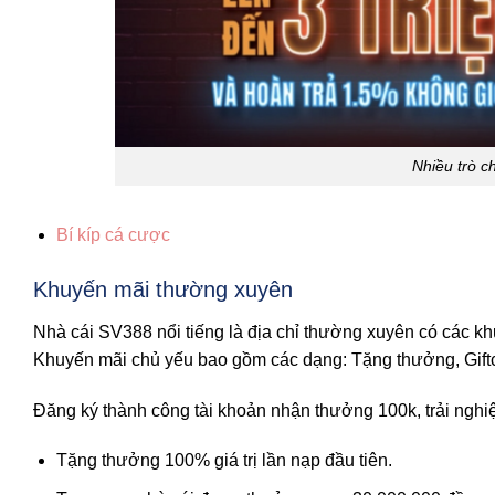
Nhiều trò c
Bí kíp cá cược
Khuyến mãi thường xuyên
Nhà cái SV388 nổi tiếng là địa chỉ thường xuyên có các kh
Khuyến mãi chủ yếu bao gồm các dạng: Tặng thưởng, Gift
Đăng ký thành công tài khoản nhận thưởng 100k, trải nghi
Tặng thưởng 100% giá trị lần nạp đầu tiên.