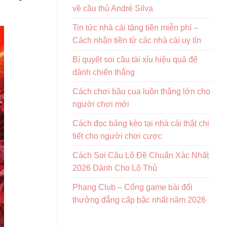
về cầu thủ André Silva
Tin tức nhà cái tặng tiền miễn phí –
Cách nhận tiền từ các nhà cái uy tín
Bí quyết soi cầu tài xỉu hiệu quả để
dành chiến thắng
Cách chơi bầu cua luôn thắng lớn cho
người chơi mới
Cách đọc bảng kèo tại nhà cái thật chi
tiết cho người chơi cược
Cách Soi Cầu Lô Đề Chuẩn Xác Nhất
2026 Dành Cho Lô Thủ
Phang Club – Cổng game bài đổi
thưởng đẳng cấp bậc nhất năm 2026