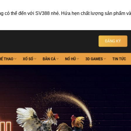
ng có thể đến với SV388 nhé. Hứa hẹn chất lượng sản phẩm và