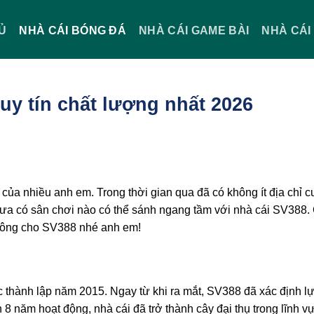
Ủ
NHÀ CÁI BÓNG ĐÁ
NHÀ CÁI GAME BÀI
NHÀ CÁI
 uy tín chất lượng nhất 2026
í của nhiều anh em. Trong thời gian qua đã có không ít địa chỉ 
chưa có sân chơi nào có thể sánh ngang tầm với nhà cái SV388
 công cho SV388 nhé anh em!
 thành lập năm 2015. Ngay từ khi ra mắt, SV388 đã xác định l
 8 năm hoạt động, nhà cái đã trở thành cây đại thụ trong lĩnh v