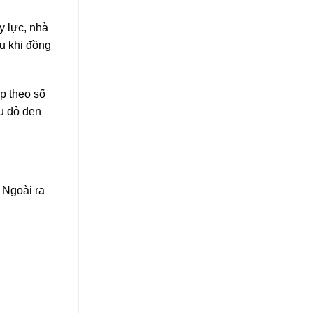
y lực, nhà
u khi đồng
p theo số
àu đỏ đen
 Ngoài ra