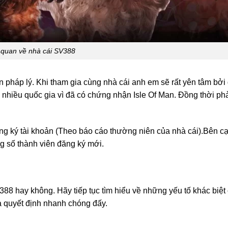
quan về nhà cái SV388
 pháp lý. Khi tham gia cùng nhà cái anh em sẽ rất yên tâm bởi 
 nhiều quốc gia vì đã có chứng nhận
Isle Of Man. Đồng thời ph
ng ký tài khoản (Theo báo cáo thường niên của nhà cái).Bên c
ng số thành viên đăng ký mới.
 hay không. Hãy tiếp tục tìm hiểu về những yếu tố khác biệt c
a quyết định nhanh chóng đấy.