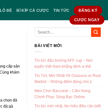
ĐĂNG KÝ
 LÔ ĐỀ
BÍ KÍP CÁ CƯỢC
TIN TỨC
CƯỢC NGAY
BÀI VIẾT MỚI
Tin tức đấu trường AFF cup – Nơi
cung cấp sản
tuyển Việt Nam khẳng định vị thế
. Cùng khám
Tin Tức Mới Nhất Về Osasuna vs Real
Madrid – Những điểm đáng chú ý
Mẹo Chơi Baccarat – Cẩm Nang
Chinh Phục Sòng Bạc Online
ựa chọn đá
Tin tức mới nhất, tìm hiểu điều cần biết
ực đá gà