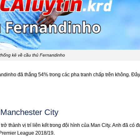
thống kê về cầu thủ Fernandinho
dinho đã thắng 54% trong các pha tranh chấp trên không. Đây
 Manchester City
rở thành vị trí liên kết trong đội hình của Man City. Anh đã có 
 Premier League 2018/19.