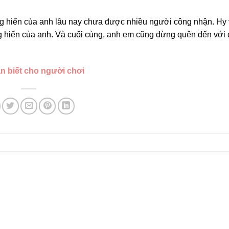
ng hiến của anh lâu nay chưa được nhiều người công nhận. Hy
 hiến của anh. Và cuối cùng, anh em cũng đừng quên đến với 
n biết cho người chơi