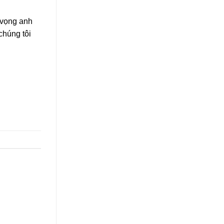
 vọng anh
chúng tôi