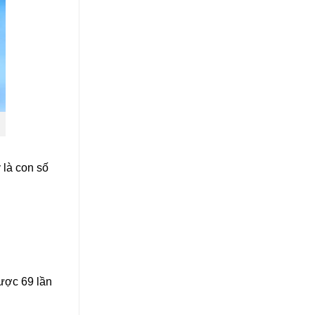
 là con số
được 69 lần