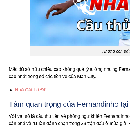
Những con số 
Mặc dù sở hữu chiều cao không quá lý tường nhưng Fernan
cao nhất trong số các tiền vệ của Man City.
Nhà Cái Lô Đề
Tầm quan trọng của Fernandinho tại
Với vai trò là cầu thủ tiền vệ phòng ngự khiến Fernandinho t
cản phá và 41 lần đánh chặn trong 29 trận đấu ở mùa giải