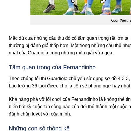
Giới thiệu
Mặc dù của những cầu thủ đó có tầm quan trọng rất lớn tại
thường bị đánh giá thấp hơn. Một trong những cầu thủ như
nhất của Guardiola trong những mùa giải vừa qua.
Tầm quan trọng của Fernandinho
Theo chúng tôi thì Guardiola chủ yếu sử dụng sơ đồ 4-3-3, v
Lão tướng 36 tuổi được cho là tiền vệ phòng ngự hay nhất
Khả năng phá vỡ lối chơi của Fernandinho là không thể ti
biến bất kỳ cuộc tấn công nào của đối thủ thành một cuộc
đánh chặn tuyệt vời của mình.
Những con số thống kê