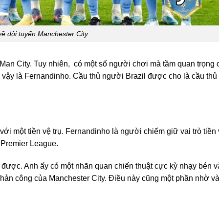
 về đội tuyển Manchester City
 Man City. Tuy nhiên, có một số người chơi mà tầm quan trọng 
 vậy là Fernandinho. Cầu thủ người Brazil được cho là cầu thủ
ới một tiền vệ trụ. Fernandinho là người chiếm giữ vai trò tiền 
 Premier League.
n được. Anh ấy có một nhãn quan chiến thuật cực kỳ nhạy bén v
 phản công của Manchester City. Điều này cũng một phần nhờ v