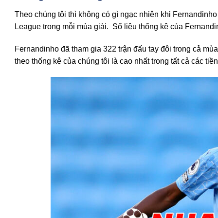
Theo chúng tôi thì không có gì ngạc nhiên khi Fernandinh
League trong mỗi mùa giải. Số liệu thống kê của Fernandinh
Fernandinho đã tham gia 322 trận đấu tay đôi trong cả mùa g
theo thống kê của chúng tôi là cao nhất trong tất cả các tiề