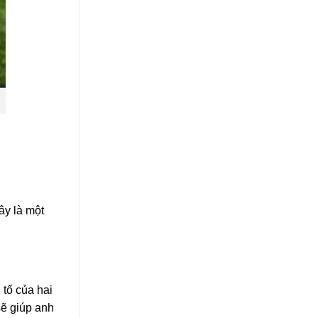
ây là một
 tố của hai
sẽ giúp anh