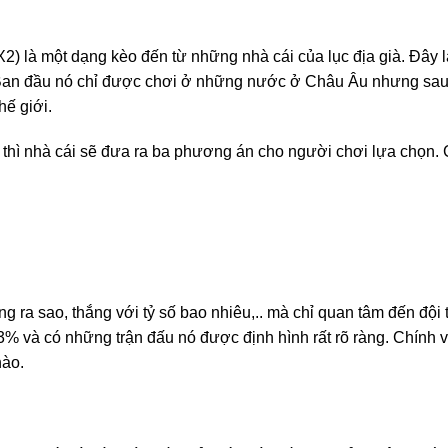
X2) là một dạng kèo đến từ những nhà cái của lục địa già. Đây 
ây. Ban đầu nó chỉ được chơi ở những nước ở Châu Âu nhưng sa
thế giới.
 thì nhà cái sẽ đưa ra ba phương án cho người chơi lựa chọn. 
g ra sao, thắng với tỷ số bao nhiêu,.. mà chỉ quan tâm đến đội
3.3% và có những trận đấu nó được định hình rất rõ ràng. Chính v
nào.