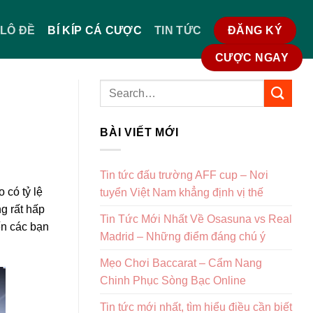
ĐĂNG KÝ
 LÔ ĐỀ
BÍ KÍP CÁ CƯỢC
TIN TỨC
CƯỢC NGAY
BÀI VIẾT MỚI
Tin tức đấu trường AFF cup – Nơi
 có tỷ lệ
tuyển Việt Nam khẳng định vị thế
g rất hấp
Tin Tức Mới Nhất Về Osasuna vs Real
ến các bạn
Madrid – Những điểm đáng chú ý
Mẹo Chơi Baccarat – Cẩm Nang
Chinh Phục Sòng Bạc Online
Tin tức mới nhất, tìm hiểu điều cần biết