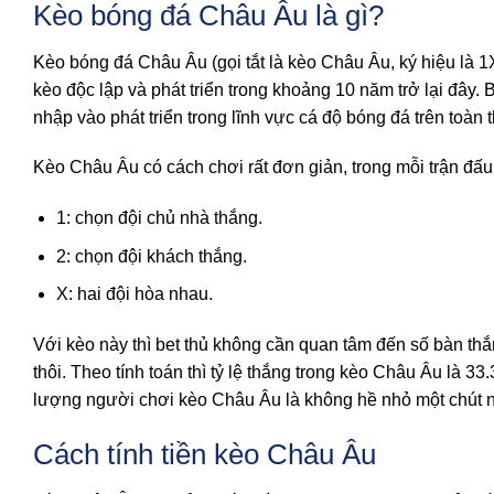
Kèo bóng đá Châu Âu là gì?
Kèo bóng đá Châu Âu (gọi tắt là kèo Châu Âu, ký hiệu là 1
kèo độc lập và phát triển trong khoảng 10 năm trở lại đ
nhập vào phát triển trong lĩnh vực cá độ bóng đá trên toàn 
Kèo Châu Âu có cách chơi rất đơn giản, trong mỗi trận đấu
1: chọn đội chủ nhà thắng.
2: chọn đội khách thắng.
X: hai đội hòa nhau.
Với kèo này thì bet thủ không cần quan tâm đến số bàn thắn
thôi. Theo tính toán thì tỷ lệ thắng trong kèo Châu Âu là 3
lượng người chơi kèo Châu Âu là không hề nhỏ một chút 
Cách tính tiền kèo Châu Âu