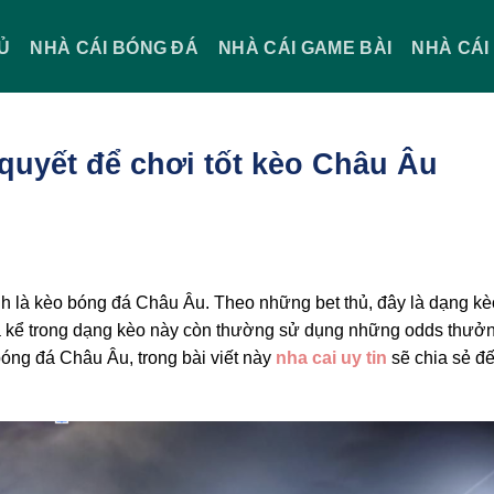
Ủ
NHÀ CÁI BÓNG ĐÁ
NHÀ CÁI GAME BÀI
NHÀ CÁI
quyết để chơi tốt kèo Châu Âu
nh là kèo bóng đá Châu Âu. Theo những bet thủ, đây là dạng kèo
ưa kể trong dạng kèo này còn thường sử dụng những odds thưởn
óng đá Châu Âu, trong bài viết này
nha cai uy tin
sẽ chia sẻ đ