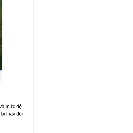
p và mức độ
 bị thay đổi