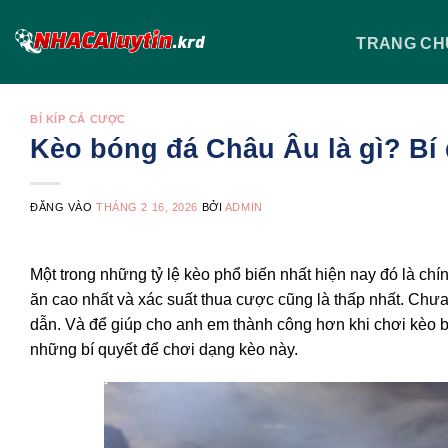
Bỏ
qua
TRANG CH
nội
dung
BÍ KÍP CÁ CƯỢC
Kèo bóng đá Châu Âu là gì? Bí 
ĐĂNG VÀO
THÁNG 2 16, 2026
BỞI
ADMIN
Một trong những tỷ lệ kèo phổ biến nhất hiện nay đó là chí
ăn cao nhất và xác suất thua cược cũng là thấp nhất. Ch
dẫn. Và để giúp cho anh em thành công hơn khi chơi kèo b
những bí quyết để chơi dạng kèo này.