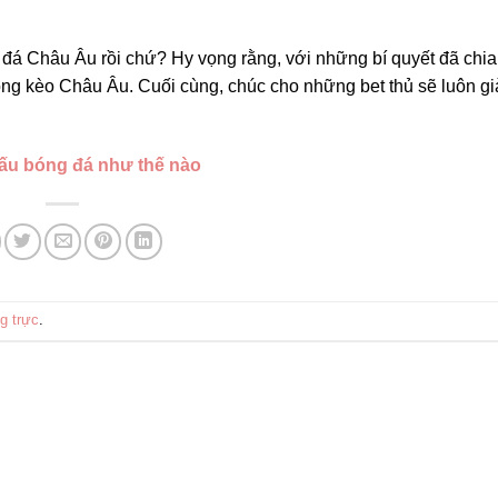
g đá Châu Âu rồi chứ? Hy vọng rằng, với những bí quyết đã chia
ong kèo Châu Âu. Cuối cùng, chúc cho những bet thủ sẽ luôn g
đấu bóng đá như thế nào
g trực
.