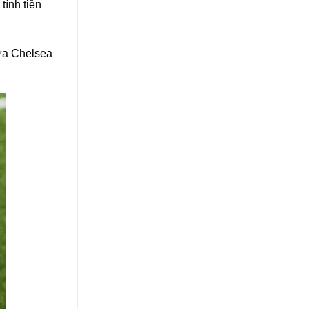
tính tiền
cửa Chelsea