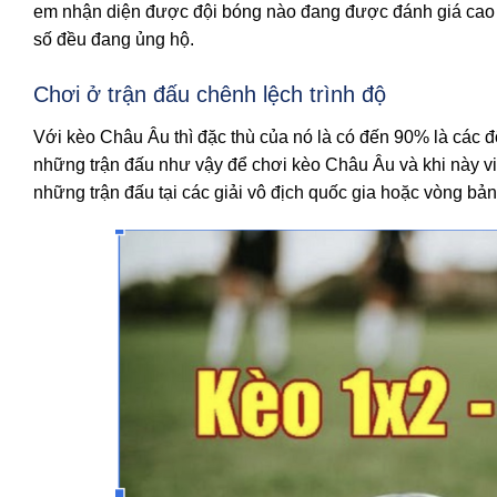
em nhận diện được đội bóng nào đang được đánh giá cao h
số đều đang ủng hộ.
Chơi ở trận đấu chênh lệch trình độ
Với kèo Châu Âu thì đặc thù của nó là có đến 90% là các 
những trận đấu như vậy để chơi kèo Châu Âu và khi này vi
những trận đấu tại các giải vô địch quốc gia hoặc vòng bả