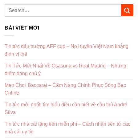
BÀI VIẾT MỚI
Tin tức đấu trường AFF cup – Nơi tuyển Việt Nam khẳng
định vị thế
Tin Tức Mới Nhất Về Osasuna vs Real Madrid – Những
điểm đáng chú ý
Mẹo Chơi Baccarat – Cẩm Nang Chinh Phục Sòng Bạc
Online
Tin tức mới nhất, tìm hiểu điều cần biết về cầu thủ André
Silva
Tin tức nhà cái tặng tiền miễn phí – Cách nhận tiền từ các
nhà cái uy tín