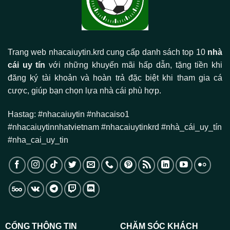
Trang web nhacaiuytin.krd cung cấp danh sách top 10
nhà
cái uy tín
với những khuyến mãi hấp dẫn, tặng tiền khi
đăng ký tài khoản và hoàn trả đặc biệt khi tham gia cá
cược, giúp bạn chọn lựa nhà cái phù hợp.
Hastag: #nhacaiuytin #nhacaiso1
#nhacaiuytinnhatvietnam #nhacaiuytinkrd #nhà_cái_uy_tín
#nha_cai_uy_tin
CỔNG THÔNG TIN
CHĂM SÓC KHÁCH