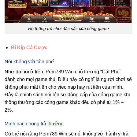
Hệ thống trò chơi đặc sắc của cổng game
Bí Kíp Cá Cược
Nói không với tiền phế
Như đã nói ở trên, Pem789 Win chủ trương “Cắt Phế”
dành cho mọi game thủ. Điều này có nghĩ là người chơi sẽ
không phải mất tiền cho việc nạp hay rút tiền của mình.
Đây là chính sách nói lên sự đẳng cấp của cổng game khi
thông thường các cổng game khác đều có phế từ 1% –
2%.
Minh bạch trong trả thưởng
Có thể nói rằng Pem789 Win sẽ nói không với hành vi trả