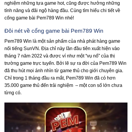
nghiệm những tựa game hot, cũng được hưởng những
tính năng và đãi ngộ hàng đầu. Cùng tìm hiểu chi tiết về
cổng game bài Pem789 Win nhé!
Đôi nét về cổng game bài Pem789 Win
Pem789 Win là một sản phẩm của nhà phát hàng game
nổi tiếng SunVN. Địa chỉ này lần đầu tiên xuất hiện vào
tháng 7 năm 2022 và được ví như một “vụ nổ” của thị
trường game trực tuyến. Bởi lẽ sự ra đời của Pem789 Win
đã thu hút mọi ánh nhìn từ game thủ cho giới chuyên gia.
Chỉ trong 1 tháng đầu ra mắt, Pem789 Win đã có hơn
35.000 game thủ đến trải nghiệm – một con số lớn chưa
từng có.