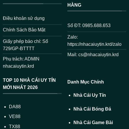
HÀNG
Điều khoản sử dụng
Số ĐT: 0985.688.653
Chính Sách Bảo Mật
Zalo:
Giấy phép báo chí: Số
https://nhacaiuytin.krd/zalo
729/GP-BTTTT
Mail:
cs@nhacaiuytin.krd
Phụ trách: ADMIN
nhacaiuytin.krd
TOP 10 NHÀ CÁI UY TÍN
Danh Mục Chính
MỚI NHẤT 2026
Nhà Cái Uy Tín
DA88
Nhà Cái Bóng Đá
VE88
Nhà Cái Game Bài
TX88