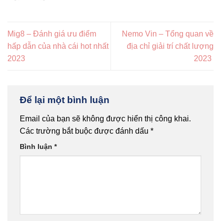
Mig8 – Đánh giá ưu điểm
Nemo Vin – Tổng quan về
hấp dẫn của nhà cái hot nhất
địa chỉ giải trí chất lượng
2023
2023
Để lại một bình luận
Email của bạn sẽ không được hiển thị công khai.
Các trường bắt buộc được đánh dấu
*
Bình luận
*